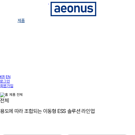
회사소개
제품
기술 · 개발
소식
고객지원
KR
EN
로그인
회원가입
제품
전체
전체
용도에 따라 조합되는 이동형 ESS 솔루션 라인업
에너지 모빌리티의 혁신 새로운 시대를 이온어스가 이끌어갑니다.