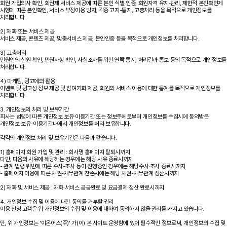
회원 가입의사 확인, 회원제 서비스 제공에 따른 본인 식별·인증, 회원자격 유지·관리, 제한적 본인확인제
시행에 따른 본인확인, 서비스 부정이용 방지, 각종 고지-통지, 고충처리 등을 목적으로 개인정보를
처리합니다.
2) 재화 또는 서비스 제공
서비스 제공, 콘텐츠 제공, 맞춤서비스 제공, 본인인증 등을 목적으로 개인정보를 처리합니다.
3) 고충처리
민원인의 신원 확인, 민원사항 확인, 사실조사를 위한 연락·통지, 처리결과 통보 등의 목적으로 개인정보를
처리합니다.
4) 마케팅, 광고에의 활용
이벤트 및 광고성 정보 제공 및 참여기회 제공, 회원의 서비스 이용에 대한 통계를 목적으로 개인정보를
처리합니다.
3. 개인정보의 처리 및 보유기간
회사는 법령에 따른 개인정보 보유·이용기간 또는 정보주체로부터 개인정보를 수집시에 동의받은
개인정보 보유-이용기간내에서 개인정보를 처리·보유합니다.
각각의 개인정보 처리 및 보유기간은 다음과 같습니다.
1) 홈페이지 회원 가입 및 관리 : 회사명 홈페이지 탈퇴시까지
다만, 다음의 사유에 해당하는 경우에는 해당 사유 종료시까지
- 관계 법령 위반에 따른 수사-조사 등이 진행중인 경우에는 해당수사·조사 종료시까지
- 홈페이지 이용에 따른 채권-채무관계 잔존시에는 해당 채권-채무관계 정산시까지
2) 재화 및 서비스 제공 : 재화·서비스 공급완료 및 요금결제·정산 완료시까지
4. 개인정보 수집 및 이용에 대한 동의를 거부할 권리
이용 신청 고객은 위 개인정보의 수집 및 이용에 대하여 동의하지 않을 권리를 가지고 있습니다.
단, 위 개인정보는 '이온어스(주)' 가(이) 본 사이트 운영함에 있어 필수적인 정보로써, 개인정보의 수집 및